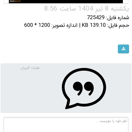
یکشنبه 8 تیر 1404 ساعت 8:56
شماره فایل: 725429
حجم فایل: 139.10 KB | اندازه تصویر: 1200 * 600
نظرات کاربران